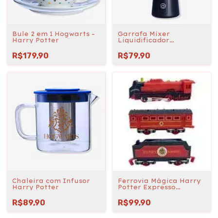
Bule 2 em 1 Hogwarts –
Garrafa Mixer
Harry Potter
Liquidificador
Hogwarts – Harry
Potter
R$179,90
R$79,90
Chaleira com Infusor
Ferrovia Mágica Harry
Harry Potter
Potter Expresso
Hogwarts - 13 Peças
R$89,90
R$99,90