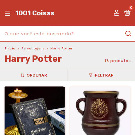
0
1001 Coisas
Início
>
Personagens
>
Harry Potter
Harry Potter
16 produtos
ORDENAR
FILTRAR