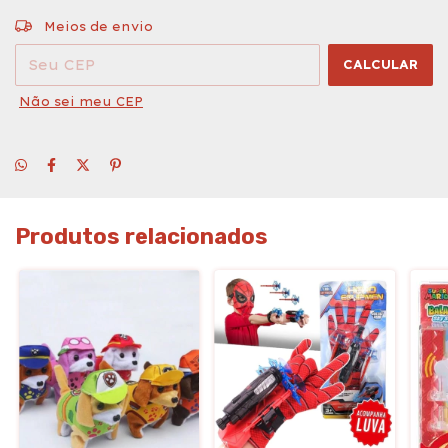
ALTERAR CEP
Entregas para o CEP:
Meios de envio
CALCULAR
Não sei meu CEP
Produtos relacionados