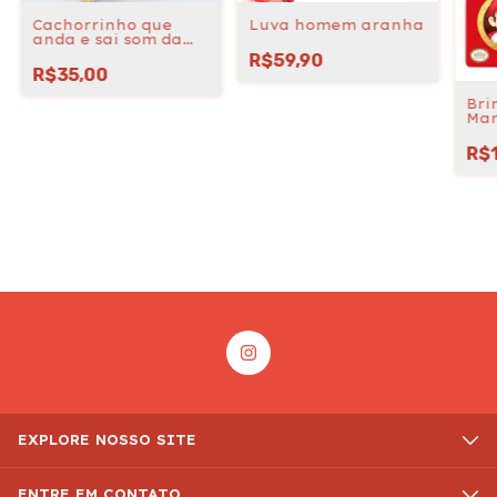
Cachorrinho que
Luva homem aranha
anda e sai som da
Patrulha Canina
R$59,90
R$35,00
Bri
Mar
Ga
R$
EXPLORE NOSSO SITE
ENTRE EM CONTATO