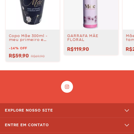
Copo Mãe 300ml -
GARRAFA MÃE
Mãe
meu primeiro e
FLORAL
tam
eterno amor
330
-
14
%
OFF
R$119,90
R$
R$59,90
R$69,90
EXPLORE NOSSO SITE
ENTRE EM CONTATO