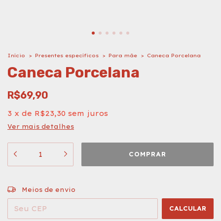
Início
>
Presentes específicos
>
Para mãe
>
Caneca Porcelana
Caneca Porcelana
R$69,90
3
x
de
R$23,30
sem juros
Ver mais detalhes
ALTERAR CEP
Entregas para o CEP:
Meios de envio
CALCULAR