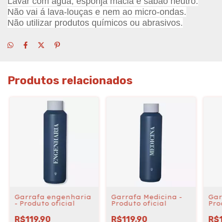
Lavar com água, esponja macia e sabão neutro.
Não vai á lava-louças e nem ao micro-ondas.
Não utilizar produtos químicos ou abrasivos.
Produtos relacionados
Garrafa engenharia
Garrafa Medicina -
Gar
- Produto oficial
Produto oficial
Pro
R$119,90
R$119,90
R$1