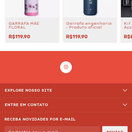
GARRAFA MÃE
Garrafa engenharia
Kit
FLORAL
- Produto oficial
Aço
R$119,90
R$119,90
R$
EXPLORE NOSSO SITE
ENTRE EM CONTATO
RECEBA NOVIDADES POR E-MAIL