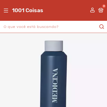
0
1001 Coisas