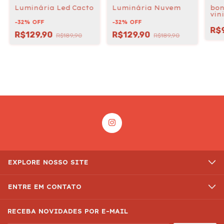
Luminária Led Cacto
Luminária Nuvem
bon
vin
Môn
-
32
%
OFF
-
32
%
OFF
R$
R$129,90
R$129,90
R$189,90
R$189,90
EXPLORE NOSSO SITE
ENTRE EM CONTATO
RECEBA NOVIDADES POR E-MAIL